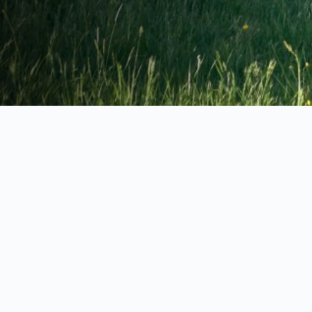
Våra samtal leder till utveckling
När du kommer till mig kan du kan känna dig trygg i mitt 
rum. Det är ljust, tillåtande och harmoniskt. Våra samtal 
leder till en utveckling där du kan du komma i kontakt 
med det som begränsar dig, dina rädslor. Du kommer att 
bli mer klarsynt och medveten om din sanning, vilket leder 
till att du får kraft att ta ansvar för ditt eget liv. Dessutom 
kommer du att känna dig mer fri och få möjlighet att leva 
ditt liv istället för att leva någon annans.